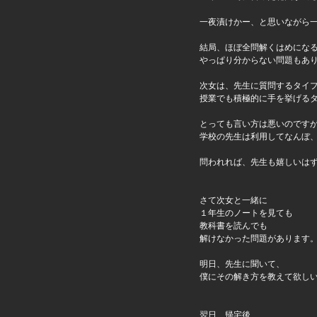
一夜漬けかー、と思いながら
結局、ほぼ全問解くはめにな
やっぱり分からない問題もあ
次女は、先生に質問するタイ
授業でも積極的に手を挙げる
とっても言い方は悪いのです
学校の先生は利用してなんぼ
問われれば、先生も嬉しいは
さて次女と一緒に
１年生のノートを見ても
教科書を読んでも
解けなかった問題があります
明日、先生に聞いて、
僕にその解き方を教えて欲し
翌日、帰宅後　