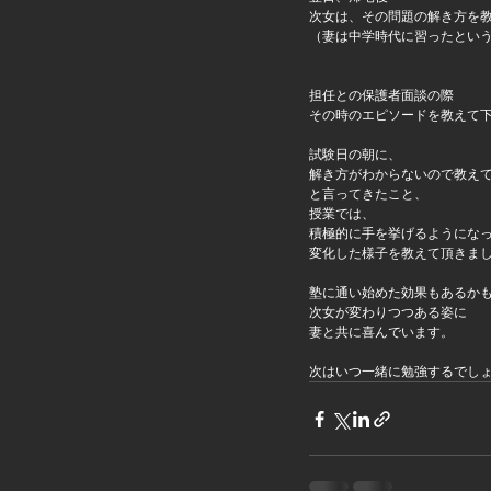
次女は、その問題の解き方を
（妻は中学時代に習ったとい
担任との保護者面談の際
その時のエピソードを教えて
試験日の朝に、
解き方がわからないので教え
と言ってきたこと、
授業では、
積極的に手を挙げるようにな
変化した様子を教えて頂きま
塾に通い始めた効果もあるか
次女が変わりつつある姿に
妻と共に喜んでいます。
次はいつ一緒に勉強するでし